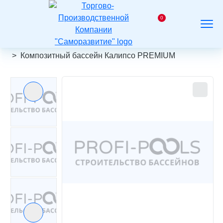
На
главную
0
Заказать
Корзина
Поиск
Меню
звонок
Главная
Каталог
Композитные бассейны
Композитный бассейн Калипсо PREMIUM
Предыдущий слайд