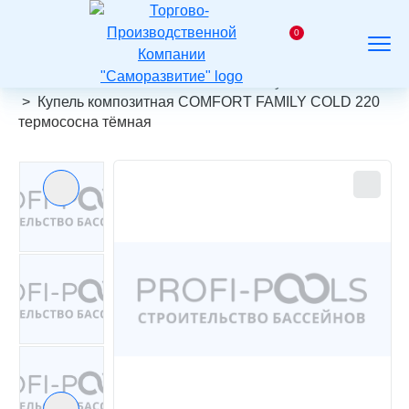
На
главную
0
Заказать
Корзина
Поиск
Меню
звонок
Главная
Каталог
Композитные купели
Купель композитная COMFORT FAMILY COLD 220
термососна тёмная
Предыдущий слайд