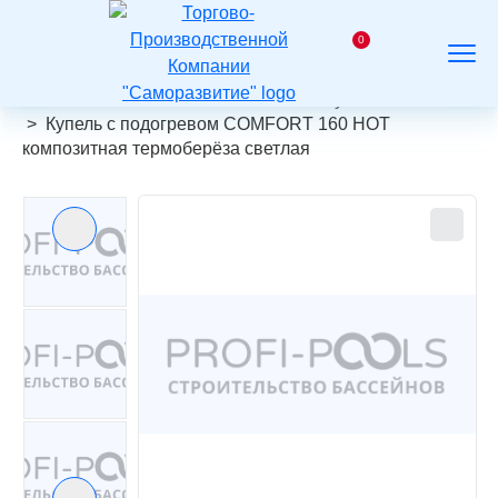
На
главную
0
Заказать
Корзина
Поиск
Меню
звонок
Главная
Каталог
Композитные купели
Купель с подогревом COMFORT 160 HOT
композитная термоберёза светлая
Предыдущий слайд