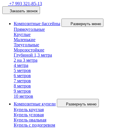
+7 993 321-85-13
Заказать звонок
Композитные бассейны
Развернуть меню
Прямоугольные
Круглые
Маленькие
Треугольные
Морозостойкие
Глубиной 1,3 метра
2 на 3 метра
4 метра
5 метров
6 метров
7 метров
8 метров
9 метров
10 метров
Композитные купели
Развернуть меню
Купель круглая
Купель угловая
Купель овальная
Купель с подогревом