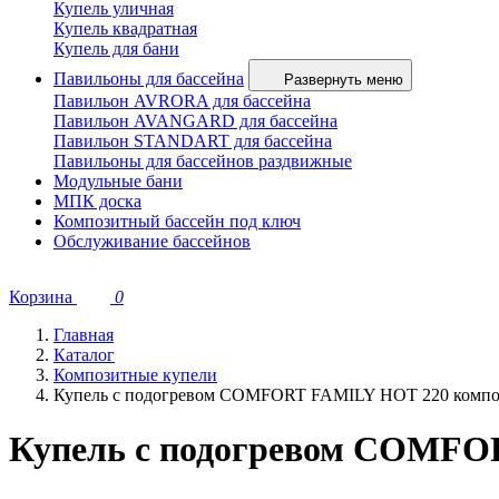
Купель уличная
Купель квадратная
Купель для бани
Павильоны для бассейна
Развернуть меню
Павильон AVRORA для бассейна
Павильон AVANGARD для бассейна
Павильон STANDART для бассейна
Павильоны для бассейнов раздвижные
Модульные бани
МПК доска
Композитный бассейн под ключ
Обслуживание бассейнов
Корзина
0
Главная
Каталог
Композитные купели
Купель с подогревом COMFORT FAMILY HOT 220 компози
Купель с подогревом COMFOR