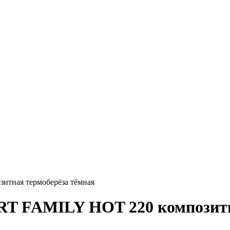
тная термоберёза тёмная
T FAMILY HOT 220 композитн