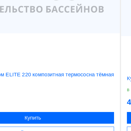
ом ELITE 220 композитная термососна тёмная
К
в
4
Купить