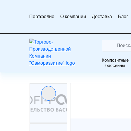
Портфолио
О компании
Доставка
Блог
На
Поиск...
Search
главную
Композитные
Главная
Каталог
Композитные купели
бассейны
Предыдущий слайд