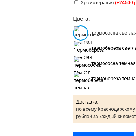
Хромотерапия
(+24500 
Цвета:
термососна светла
термоберёза светл
термососна темная
термоберёза темна
Доставка:
по всему Краснодарскому 
рублей за каждый километ