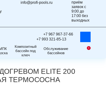
приём
info@profi-pools.ru
заявок с
у
9:00 до
17:00 без
выходных
+7 967 967-37-66
WhatsApp
+7 993 321-85-13
Композитный
МПК
Обслуживание
0
ветлая
бассейн под
доска
бассейнов
Корзина
ключ
ДОГРЕВОМ ELITE 200
АЯ ТЕРМОСОСНА