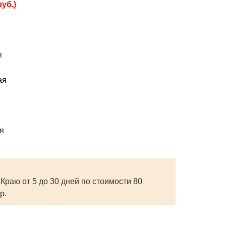
руб.)
я
ая
я
Краю от 5 до 30 дней по стоимости 80
р.