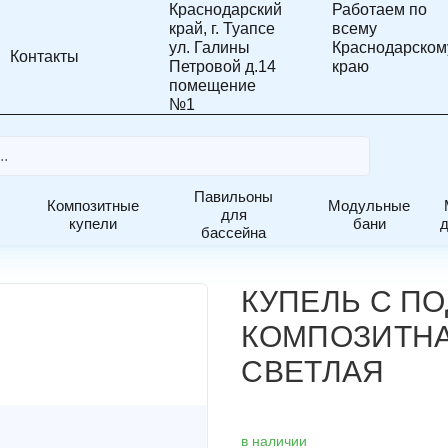
Краснодарский
Работаем по
край, г. Туапсе
всему
ул. Галины
Краснодарском
Контакты
Петровой д.14
краю
помещение
№1
Павильоны
Композитные
Модульные
Купель с подогревом ELITE 200 композитная термососна с
для
купели
бани
Развернуть
Развернуть
Развернуть
бассейна
меню
меню
меню
КУПЕЛЬ С ПО
КОМПОЗИТН
СВЕТЛАЯ
в наличии