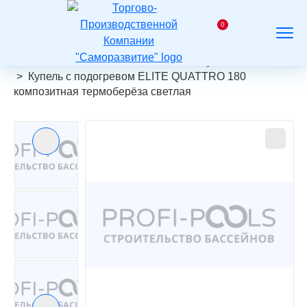
На
главную
0
Заказать
Корзина
Поиск
Меню
звонок
Главная
Каталог
Композитные купели
Купель с подогревом ELITE QUATTRO 180
композитная термоберёза светлая
Предыдущий слайд