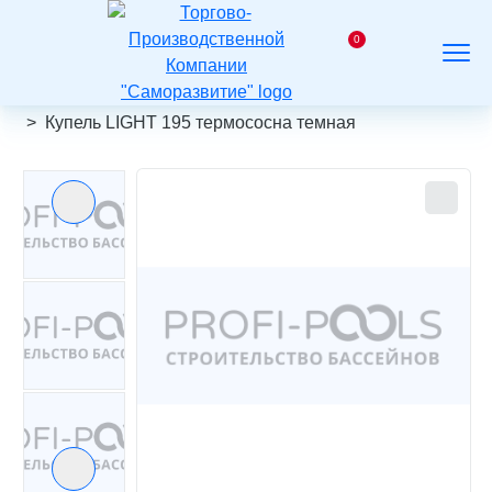
На
главную
0
Заказать
Корзина
Поиск
Меню
звонок
Главная
Каталог
Купель LIGHT 195 термососна темная
Предыдущий слайд