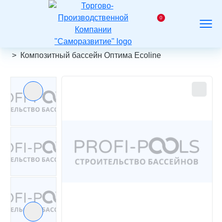
На
главную
0
Заказать
Корзина
Поиск
Меню
звонок
Главная
Каталог
Композитные бассейны
Композитный бассейн Оптима Ecoline
Предыдущий слайд