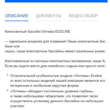
ОПИСАНИЕ
ДОКУМЕНТЫ
ВИДЕО-ОБЗОР
Композитный
бассейн
Оптима ECOLINE
—
идеальное
решение
для
плавания
!
Наши
композитные
бассе
бани или
сауны,
наши
композитные
бассейны
имеют
различные
размеры
Изготовленные
из
прочных
композитных
материалов
,
наши
бас
Если
вы
ищете
место
для
семейного
отдыха
или
просто
хотите
Отличительной особенностью модели «Оптима» Ecoline
от всех остальных моделей нашей компании является его
интересная и необычная округлая форма.
«Оптима» обладает постоянным уровнем глубины,
а также небольшими габаритами, что позволяет легко
осуществлять установку данного бассейна на небольших
участках.