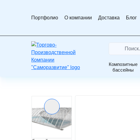
Портфолио
О компании
Доставка
Блог
На
Поиск...
Search
главную
Композитные
Главная
Каталог
Павильоны для бассей
бассейны
Павильон для бассейна AVANGARD ширина 
Предыдущий слайд