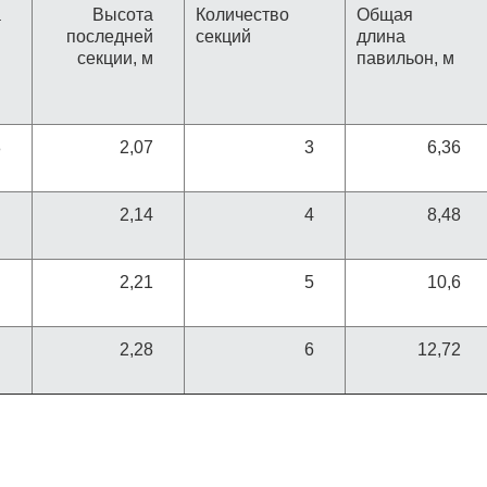
а
Высота
Количество
Общая
й
последней
секций
длина
м
секции, м
павильон, м
8
2,07
3
6,36
2,14
4
8,48
2,21
5
10,6
2,28
6
12,72