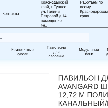
Краснодарский
Работаем по
край, г. Туапсе
всему
ул. Галины
Краснодарском
Контакты
Петровой д.14
краю
помещение
№1
Павильоны
Композитные
Модульные
на
для
купели
бани
4 м, длина 12,72 м поликарбонат канальный/монолитный
Развернуть
Развернуть
Развернуть
бассейна
меню
меню
меню
ПАВИЛЬОН Д
AVANGARD Ш
12,72 М ПОЛ
КАНАЛЬНЫЙ