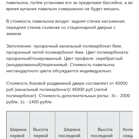
павильона, путём установки его за пределами бассейна, а во
время купания павильон совершенно не будет мешать.
В стоимость павильона входит: задняя стенка несъемная;
передняя стенка съемная со стационарной дверью с
замком.
Заполнение: прозрачный канальный поликарбонат 8мм,
прозрачный литой поликарбонат 4мм. Цвет поликарбоната:
прозрачный/тонированный. Цвет профиля: серебристый
(анодированный)/коричневый. Стоимость павильона
нестандартного цвета обсуждается индивидуально.
Стоимость боковой раздвижной двери составляет от 40000
руб (канальный поликарбонат)/ 46000 руб (литой
поликарбонат). Стоимость дополнительных рельс: 3с - 2000
руб/м, 1с - 1400 руб/м.
Ширина
Высота
Ширина
Высота
Количе
первой
первой
последней
последней
секций