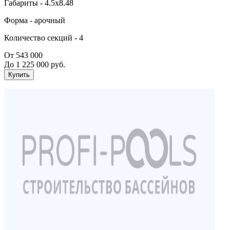
Габариты -
4.5х8.48
Форма -
арочный
Количество секций -
4
От 543 000
До 1 225 000 руб.
Купить