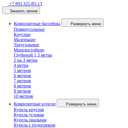
+7 993 321-85-13
Заказать звонок
Композитные бассейны
Развернуть меню
Прямоугольные
Круглые
Маленькие
Треугольные
Морозостойкие
Глубиной 1,3 метра
2 на 3 метра
4 метра
5 метров
6 метров
7 метров
8 метров
9 метров
10 метров
Композитные купели
Развернуть меню
Купель круглая
Купель угловая
Купель овальная
Купель с подогревом