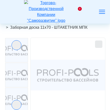
На
главную
0
Заказать
Корзина
Поиск
Меню
звонок
Главная
Каталог
МПК доска
Заборная доска 11х70 - ШТАКЕТНИК МПК
Предыдущий слайд