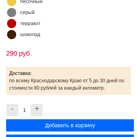
песочный
серый
терракот
шоколад
290
руб.
Доставка:
по всему Краснодарскому Краю от 5 до 30 дней по
стоимости 80 рублей за каждый километр.
Уменьшить
Увеличить
-
+
Количество
на
на
Добавить в корзину
еденицу
еденицу